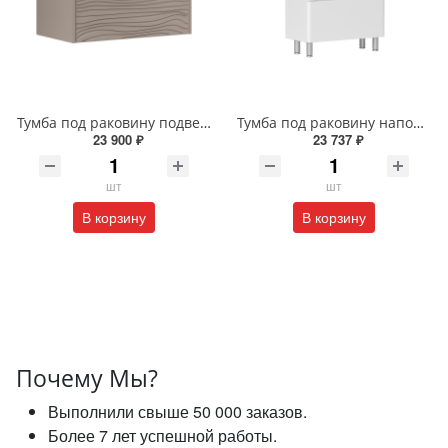
Тумба под раковину подвесная EQUIL Глеам 80.1Я/Gleam 80.1Y амарок/дуб вотан tpGLEAM80.1Y-25
Тумба под раковину напольная EQUIL Найс 60 см tnNICE60.2Y-05 белая
23 900 ₽
23 737 ₽
шт
шт
В корзину
В корзину
Почему Мы?
Выполнили свыше 50 000 заказов.
Более 7 лет успешной работы.