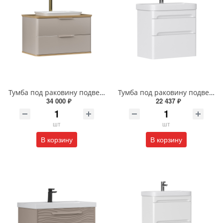
Тумба под раковину подвесная EQUIL Десерт 80.2Я/Desert 80.2Y с ручками в цвет амарок tpDSRT80.2Y-25R амарок/дуб
Тумба под раковину подвесная EQUIL Найс 70 см tpNICE70.2Y-05 белая
34 000 ₽
22 437 ₽
шт
шт
В корзину
В корзину