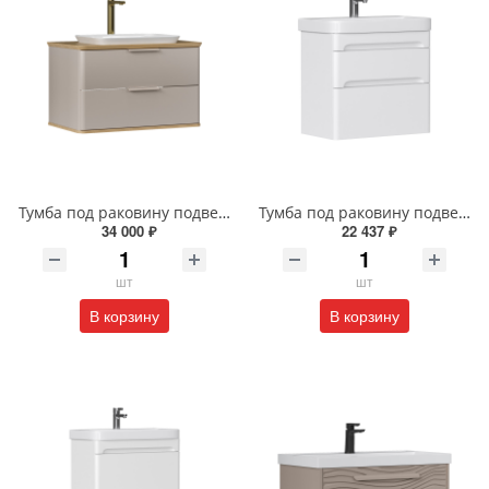
Тумба под раковину подвесная EQUIL Десерт 80.2Я/Desert 80.2Y с ручками в цвет амарок tpDSRT80.2Y-25R амарок/дуб
Тумба под раковину подвесная EQUIL Найс 70 см tpNICE70.2Y-05 белая
34 000 ₽
22 437 ₽
шт
шт
В корзину
В корзину