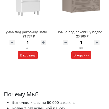
Тумба под раковину напольная EQUIL Найс 60 см tnNICE60.2Y-05 белая
Тумба под раковину подвесная EQUIL Глеам 80.1Я/Gleam 80.1Y амарок/дуб вотан tpGLEAM80.1Y-25
23 737 ₽
23 900 ₽
шт
шт
В корзину
В корзину
Почему Мы?
Выполнили свыше 50 000 заказов.
Более 7 лет успешной работы.