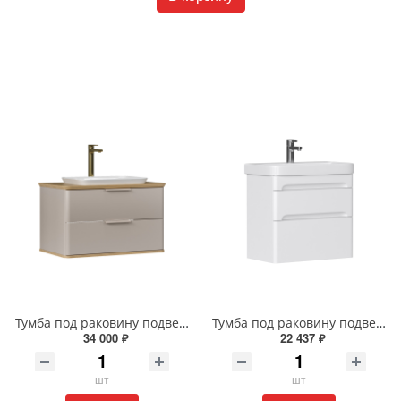
Тумба под раковину подвесная EQUIL Десерт 80.2Я/Desert 80.2Y с ручками в цвет амарок tpDSRT80.2Y-25R амарок/дуб
Тумба под раковину подвесная EQUIL Найс 70 см tpNICE70.2Y-05 белая
34 000 ₽
22 437 ₽
шт
шт