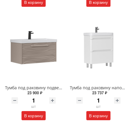
В корзину
В корзину
Тумба под раковину подвесная EQUIL Глеам 80.1Я/Gleam 80.1Y амарок/дуб вотан tpGLEAM80.1Y-25
Тумба под раковину напольная EQUIL Найс 60 см tnNICE60.2Y-05 белая
23 900 ₽
23 737 ₽
шт
шт
В корзину
В корзину