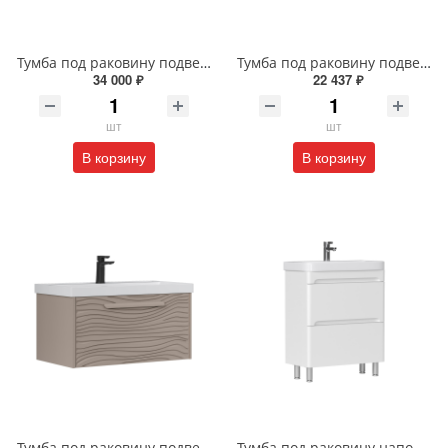
Тумба под раковину подвесная EQUIL Десерт 80.2Я/Desert 80.2Y с ручками в цвет амарок tpDSRT80.2Y-25R амарок/дуб
Тумба под раковину подвесная EQUIL Найс 70 см tpNICE70.2Y-05 белая
34 000 ₽
22 437 ₽
шт
шт
В корзину
В корзину
Тумба под раковину подвесная EQUIL Глеам 80.1Я/Gleam 80.1Y амарок/дуб вотан tpGLEAM80.1Y-25
Тумба под раковину напольная EQUIL Найс 60 см tnNICE60.2Y-05 белая