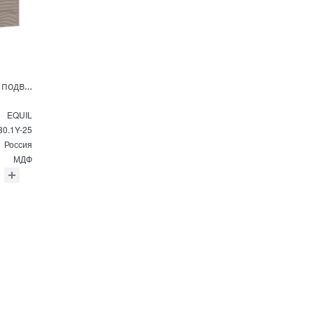
Тумба под раковину подвесная EQUIL Глеам 80.1Я/Gleam 80.1Y амарок/дуб вотан tpGLEAM80.1Y-25
EQUIL
0.1Y-25
Россия
МДФ