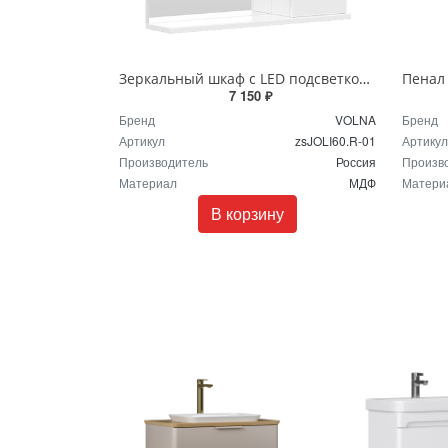
Зеркальный шкаф с LED подсветкой Volna Joli 60 правое zsJOLI60.R-01 белый
7 150 ₽
Бренд
VOLNA
Бренд
Артикул
zsJOLI60.R-01
Артикул
Производитель
Россия
Произв
Материал
МДФ
Матери
В корзину