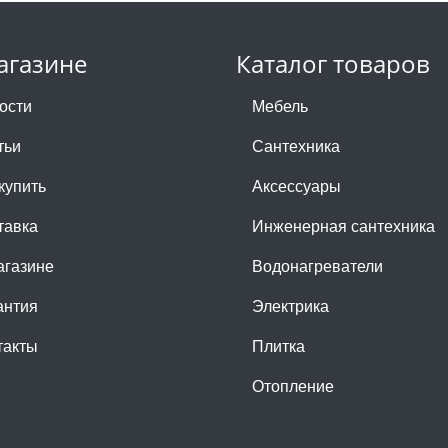
агазине
Каталог товаров
ости
Мебель
тьи
Сантехника
купить
Аксессуары
тавка
Инженерная сантехника
агазине
Водонагреватели
антия
Электрика
такты
Плитка
Отопление