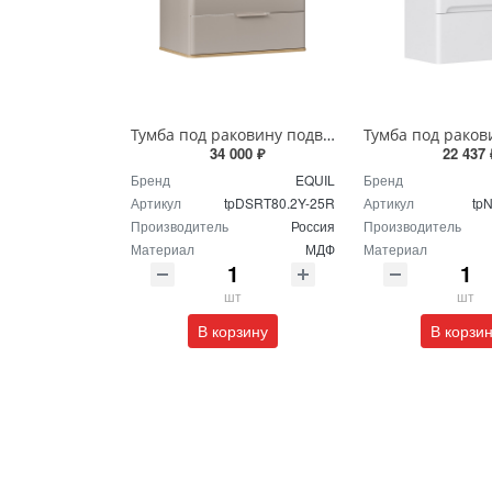
Тумба под раковину подвесная EQUIL Десерт 80.2Я/Desert 80.2Y с ручками в цвет амарок tpDSRT80.2Y-25R амарок/дуб
34 000 ₽
22 437 
Бренд
EQUIL
Бренд
Артикул
tpDSRT80.2Y-25R
Артикул
tp
Производитель
Россия
Производитель
Материал
МДФ
Материал
шт
шт
В корзину
В корзи