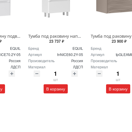
Тумба под раковину подвесная EQUIL Найс 70 см tpNICE70.2Y-05 белая
Тумба под раковину напольная EQUIL Найс 60 см tnNICE60.2Y-05 белая
₽
23 737 ₽
23 900 ₽
EQUIL
Бренд
EQUIL
Бренд
NICE70.2Y-05
Артикул
tnNICE60.2Y-05
Артикул
tpGLEAM8
Россия
Производитель
Россия
Производитель
ЛДСП
Материал
ЛДСП
Материал
шт
шт
ну
В корзину
В корзину