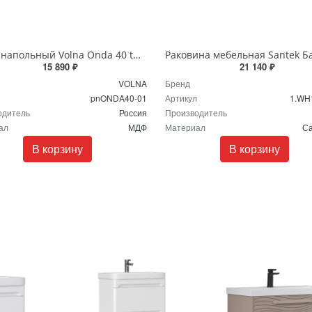
Пенал напольный Volna Onda 40 tpONDA80.2Y-01 белый
15 890 ₽
21 140 ₽
VOLNA
Бренд
pnONDA40-01
Артикул
1.WH
одитель
Россия
Производитель
ал
МДФ
Материал
С
В корзину
В корзину