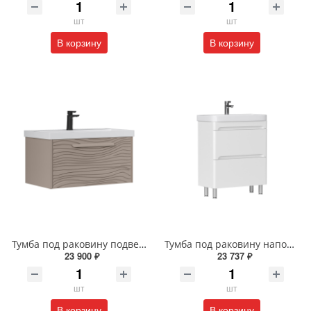
шт
шт
В корзину
В корзину
Тумба под раковину подвесная EQUIL Глеам 80.1Я/Gleam 80.1Y амарок/дуб вотан tpGLEAM80.1Y-25
Тумба под раковину напольная EQUIL Найс 60 см tnNICE60.2Y-05 белая
23 900 ₽
23 737 ₽
шт
шт
В корзину
В корзину