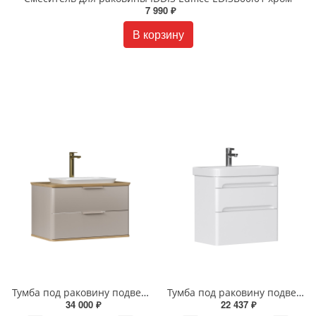
7 990 ₽
В корзину
Тумба под раковину подвесная EQUIL Десерт 80.2Я/Desert 80.2Y с ручками в цвет амарок tpDSRT80.2Y-25R амарок/дуб
Тумба под раковину подвесная EQUIL Найс 70 см tpNICE70.2Y-05 белая
34 000 ₽
22 437 ₽