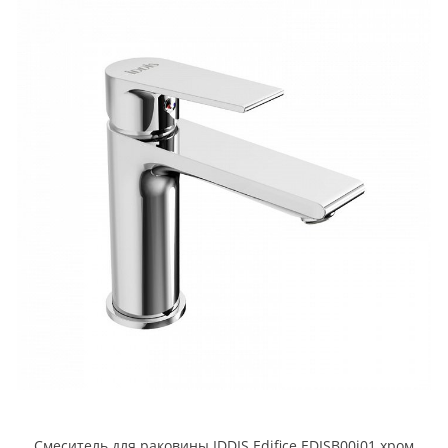
Смеситель для раковины IDDIS Edifice EDISB00i01 хром