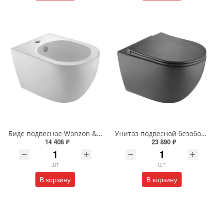
Биде подвесное Wonzon & Woghand NILE WW-UB5157-GW белое глянцевое
Унитаз подвесной безободковый Wonzon & Woghand NILE WW-UP2210-MG серый матовый
14 406 ₽
23 890 ₽
шт
шт
В корзину
В корзину