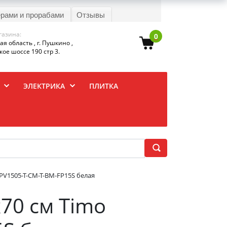
ерами и прорабами
Отзывы
газина:
0
я область , г. Пушкино ,
ое шоссе 190 стр 3.
ЭЛЕКТРИКА
ПЛИТКА
PV1505-T-CM-T-BM-FP15S белая
70 см Timo