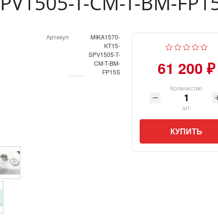
PV1505-T-CM-T-BM-FP1
Артикул
MIKA1570-
KT15-
SPV1505-T-
61 200 ₽
CM-T-BM-
FP15S
Количество
шт
КУПИТЬ