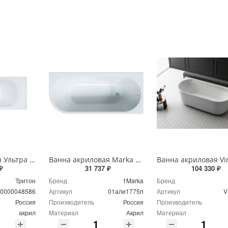
Ванна акриловая Ультра 180 х 70 см с полкой Щ0000048586
Ванна акриловая Marka One ALISA MG 170*75 R 01али1775п
₽
31 737 ₽
104 330 ₽
Тритон
Бренд
1Marka
Бренд
0000048586
Артикул
01али1775п
Артикул
V
Россия
Производитель
Россия
Производитель
акрил
Материал
Акрил
Материал