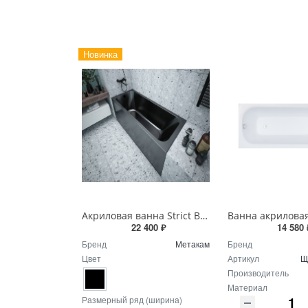
Новинка
Акриловая ванна Strict Black ,черная
22 400 ₽
14 580 
Бренд
Метакам
Бренд
Цвет
Артикул
Щ
Производитель
Материал
Размерный ряд (ширина)