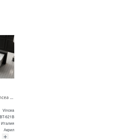
Ванна акриловая Vincea VBT-621B 1700*800*580 цвет белый
Vincea
BT-621B
Италия
Акрил