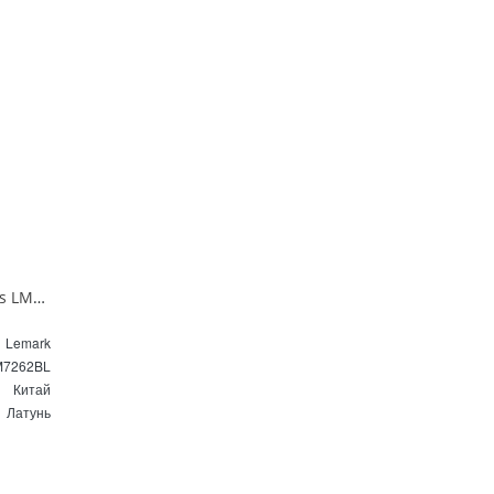
Душевая система Lemark Ursus LM7262BL черный
Lemark
M7262BL
Китай
Латунь