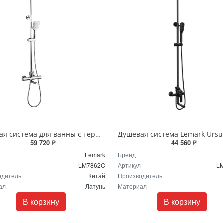
Душевая система для ванны с термостатом Lemark Yeti LM7862C хром
59 720 ₽
44 560 ₽
Lemark
Бренд
LM7862C
Артикул
L
одитель
Китай
Производитель
ал
Латунь
Материал
В корзину
В корзину