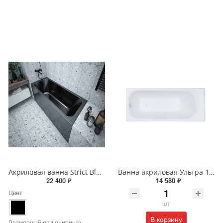
Акриловая ванна Strict Black ,черная
Ванна акриловая Ультра 180 х 70 см с полкой Щ0000048586
22 400 ₽
14 580 ₽
Цвет
шт
В корзину
Размерный ряд (ширина)