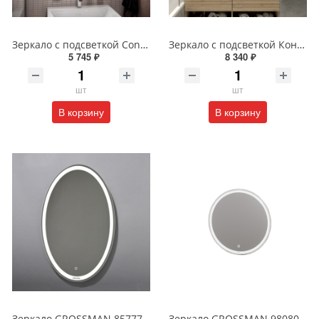
Зеркало с подсветкой Continent Пронто Люкс 60 х 80 см ЗЛП154
Зеркало с подсветкой Континент Burzhe Led 100х70 с бесконтактным сенсором ЗЛП398
5 745 ₽
8 340 ₽
шт
шт
В корзину
В корзину
Зеркало GROSSMAN 857770 GALAXY 570*770 с сенсорным выключателем
Зеркало GROSSMAN 98080 SENTO D800 800*800*45 LED с сенсорным выключателем