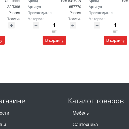
Continent
Бренд
GROSSMAN
Бренд
GR
ЗЛП398
Артикул
857770
Артикул
Россия
Производитель
Россия
Производитель
Пластик
Материал
Пластик
Материал
шт
шт
ну
В корзину
В корзину
агазине
Каталог товаров
ости
Мебель
тьи
Сантехника