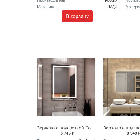
Материал
МДФ
Матери
В корзину
Зеркало с подсветкой Continent Пронто Люкс 60 х 80 см ЗЛП154
5 745 ₽
8 340 