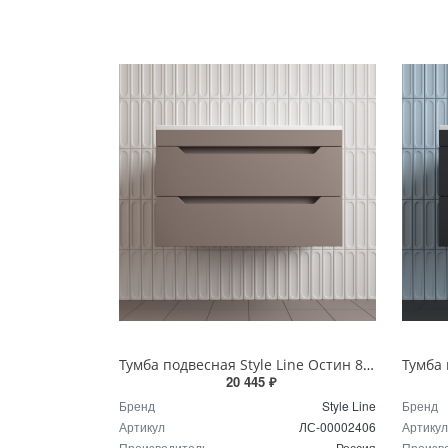
Тумба подвесная Style Line Остин 80 см ЛС-00002406 тауп темный
20 445 ₽
Бренд
Style Line
Бренд
Артикул
ЛС-00002406
Артикул
Производитель
Россия
Произв