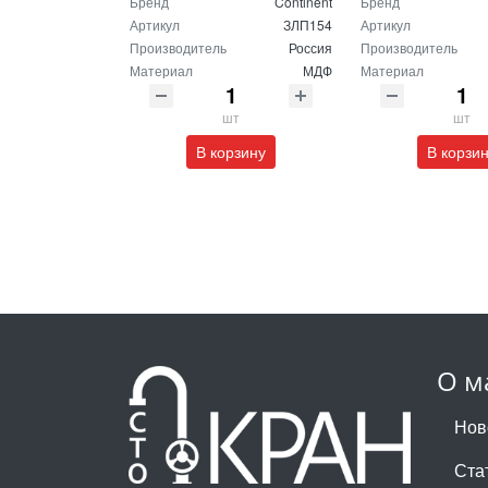
Бренд
Continent
Бренд
Артикул
ЗЛП154
Артикул
Производитель
Россия
Производитель
Материал
МДФ
Материал
шт
шт
В корзину
В корзи
О м
Нов
Ста