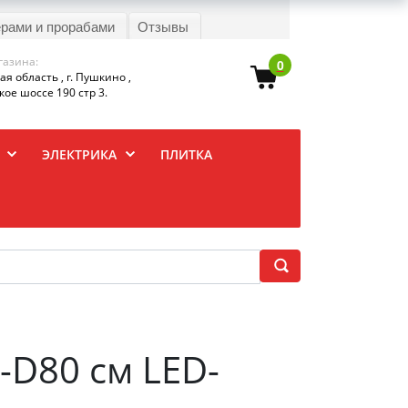
ерами и прорабами
Отзывы
газина:
0
я область , г. Пушкино ,
ое шоссе 190 стр 3.
ЭЛЕКТРИКА
ПЛИТКА
i-D80 см LED-