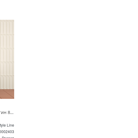
Тумба подвесная Style Line Остин 80 см ЛС-00002403 белая матовая
tyle Line
0002403
Россия