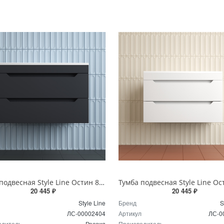
Тумба подвесная Style Line Остин 80 см ЛС-00002404 графит
20 445 ₽
20 445 ₽
Style Line
Бренд
S
ЛС-00002404
Артикул
ЛС-0
одитель
Россия
Производитель