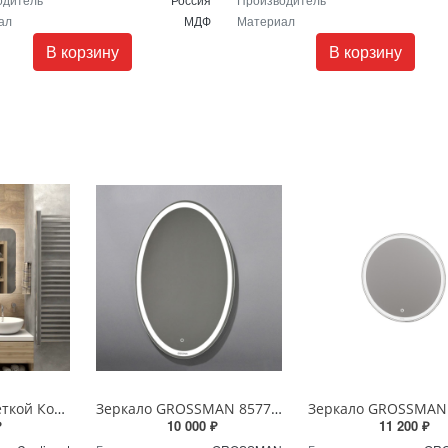
ал
МДФ
Материал
В корзину
В корзину
Зеркало с подсветкой Континент Burzhe Led 100х70 с бесконтактным сенсором ЗЛП398
Зеркало GROSSMAN 857770 GALAXY 570*770 с сенсорным выключателем
₽
10 000 ₽
11 200 ₽