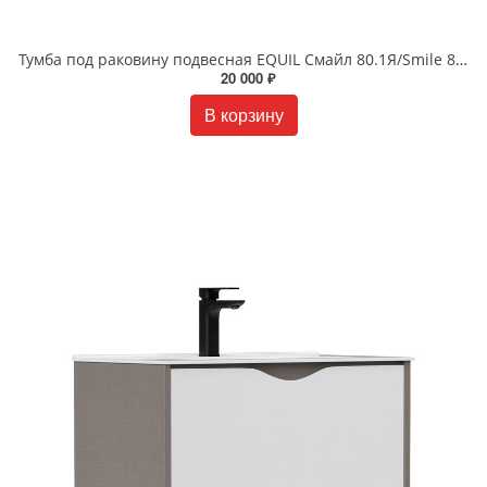
Тумба под раковину подвесная EQUIL Смайл 80.1Я/Smile 80.1Y tpSMILE80.1Y-04 белая/лен антрацит
20 000 ₽
В корзину