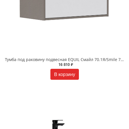
Тумба под раковину подвесная EQUIL Смайл 70.1Я/Smile 70.1Y tpSMILE70.1Y-04 белая/лен антрацит
16 810 ₽
В корзину