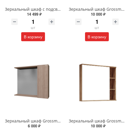
Зеркальный шкаф с подсветкой Silver Mirrors Фиджи - 2 Flip 50 х 75 см LED-00002680 подогрев, сенсорный выключатель
Зеркальный шкаф Grossman Форта 80 см 2080022 темный дуб галифакс
14 499 ₽
10 000 ₽
шт
шт
В корзину
В корзину
Зеркальный шкаф Grossman Юнит 80 см 208011 Кадена вуд
Зеркальный шкаф Grossman Форта 80 см 208002 дуб галифакс
6 000 ₽
10 000 ₽