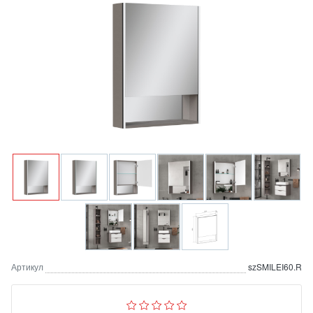
Артикул
szSMILEI60.R