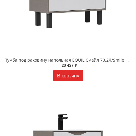
Тумба под раковину напольная EQUIL Смайл 70.2Я/Smile 70.2Y tnSMILE70.2Y-04 белая/лен антрацит
20 427 ₽
В корзину