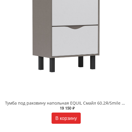
Тумба под раковину напольная EQUIL Смайл 60.2Я/Smile 60.2Y tnSMILE60.2Y-04 белая/лен антрацит
19 150 ₽
В корзину