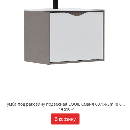
Тумба под раковину подвесная EQUIL Смайл 60.1Я/Smile 60.1Y tpSMILE60.1Y-04 белая/лен антрацит
14 256 ₽
В корзину