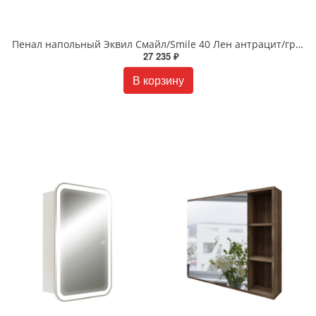
Пенал напольный Эквил Смайл/Smile 40 Лен антрацит/графит pnSMILE40-04
27 235 ₽
В корзину