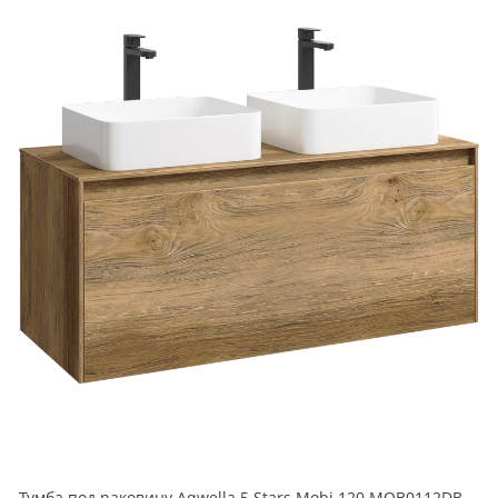
Тумба под раковину Aqwella 5 Stars Mobi 120 MOB0112DB+MOB0712DB подвесная дуб балтийский