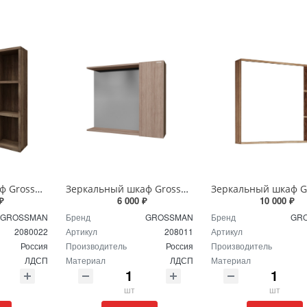
Зеркальный шкаф Grossman Форта 80 см 2080022 темный дуб галифакс
Зеркальный шкаф Grossman Юнит 80 см 208011 Кадена вуд
₽
6 000 ₽
10 000 ₽
GROSSMAN
Бренд
GROSSMAN
Бренд
GR
2080022
Артикул
208011
Артикул
Россия
Производитель
Россия
Производитель
ЛДСП
Материал
ЛДСП
Материал
шт
шт