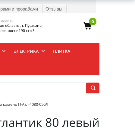
ерами и прорабами
Отзывы
газина:
0
я область , г. Пушкино ,
ое шоссе 190 стр 3.
ЭЛЕКТРИКА
ПЛИТКА
й камень П-Атл-4080-050Л
тлантик 80 левый