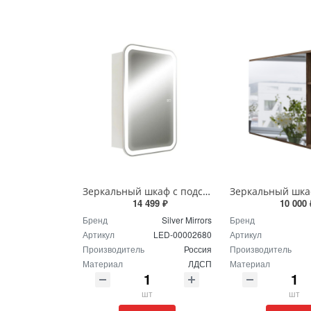
Зеркальный шкаф с подсветкой Silver Mirrors Фиджи - 2 Flip 50 х 75 см LED-00002680 подогрев, сенсорный выключатель
14 499 ₽
10 000 
Бренд
Silver Mirrors
Бренд
Артикул
LED-00002680
Артикул
Производитель
Россия
Производитель
Материал
ЛДСП
Материал
шт
шт