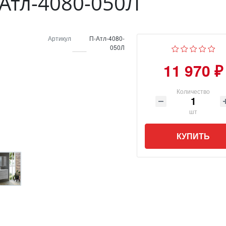
Атл-4080-050Л
Артикул
П-Атл-4080-
050Л
11 970 ₽
Количество
шт
КУПИТЬ