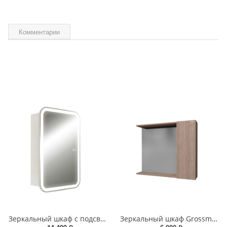
Комментарии
Зеркальный шкаф с подсветкой Silver Mirrors Фиджи - 2 Flip 50 х 75 см LED-00002680 подогрев, сенсорный выключатель
Зеркальный шкаф Grossman Юнит 80 см 208011 Кадена вуд