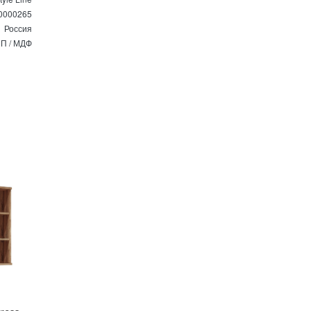
0000265
Россия
П / МДФ