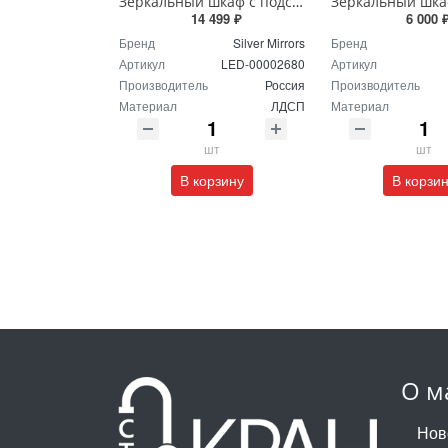
Зеркальный шкаф с подсветкой Silver Mirrors Фиджи - 2 Flip 50 х 75 см LED-00002680 подогрев, сенсорный выключатель
14 499 ₽
6 000 
Бренд
Silver Mirrors
Бренд
Артикул
LED-00002680
Артикул
Производитель
Россия
Производитель
Материал
ЛДСП
Материал
шт
шт
В корзину
В корзи
О м
Нов