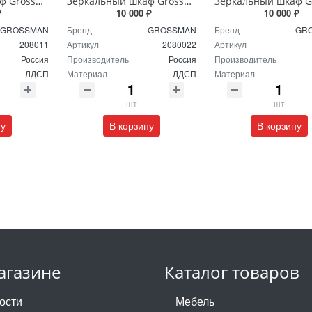
Зеркальный шкаф Grossman Юнит 80 см 208011 Кадена вуд
Зеркальный шкаф Grossman Форта 80 см 2080022 темный дуб галифакс
₽
10 000 ₽
10 000 ₽
GROSSMAN
Бренд
GROSSMAN
Бренд
GR
208011
Артикул
2080022
Артикул
Россия
Производитель
Россия
Производитель
ЛДСП
Материал
ЛДСП
Материал
шт
шт
ну
В корзину
В корзину
агазине
Каталог товаров
ости
Мебель