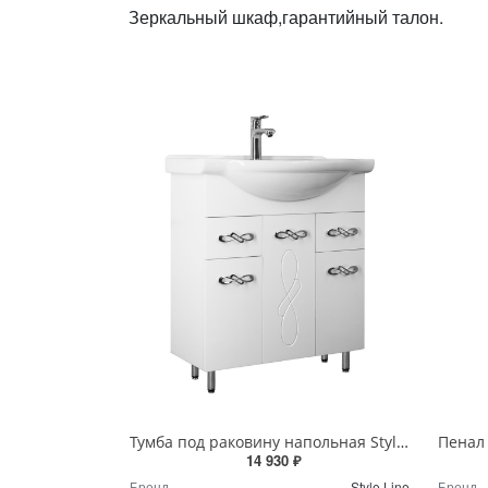
Зеркальный шкаф,гарантийный талон.
Тумба под раковину напольная Style Line Венеция 75 2 ящ. белый ЛС-00002282
14 930 ₽
Бренд
Style Line
Бренд