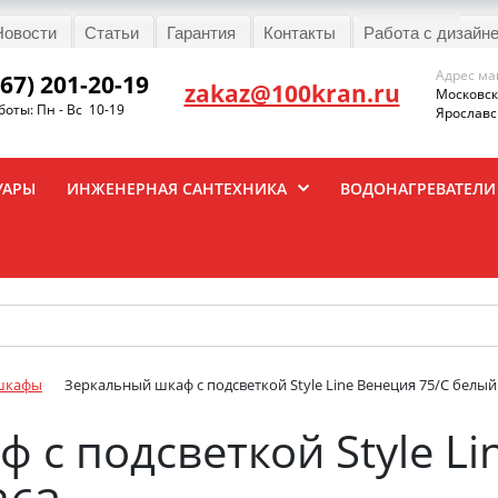
Новости
Статьи
Гарантия
Контакты
Работа с дизайн
Адрес ма
967) 201-20-19
zakaz@100kran.ru
Московска
оты: Пн - Вс 10-19
Ярославск
УАРЫ
ИНЖЕНЕРНАЯ САНТЕХНИКА
ВОДОНАГРЕВАТЕЛИ
шкафы
Зеркальный шкаф с подсветкой Style Line Венеция 75/С белый
 с подсветкой Style Li