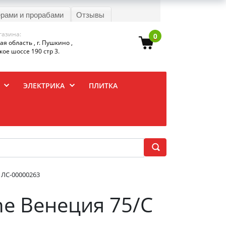
ерами и прорабами
Отзывы
газина:
0
я область , г. Пушкино ,
ое шоссе 190 стр 3.
ЭЛЕКТРИКА
ПЛИТКА
 ЛС-00000263
ne Венеция 75/С