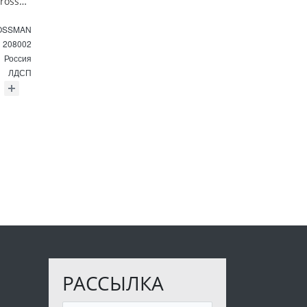
Зеркальный шкаф Grossman Форта 80 см 208002 дуб галифакс
OSSMAN
208002
Россия
ЛДСП
РАССЫЛКА