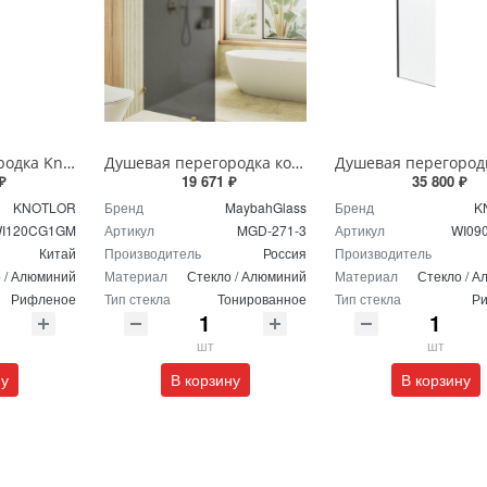
Душевая перегородка Knotlor VELUM RIPPLE WI120CG1GM 120х200 см оружейная сталь
Душевая перегородка коннектор стена-стекло MaybahGlass MGD-271-3 195x79 см стекло графит матовое
₽
19 671 ₽
35 800 ₽
KNOTLOR
Бренд
MaybahGlass
Бренд
K
I120CG1GM
Артикул
MGD-271-3
Артикул
WI09
Китай
Производитель
Россия
Производитель
 / Алюминий
Материал
Стекло / Алюминий
Материал
Стекло / 
Рифленое
Тип стекла
Тонированное
Тип стекла
Р
шт
шт
ну
В корзину
В корзину