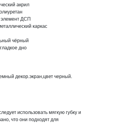
нический акрил
ий полиуретан
адной элемент ДСП
ой металлический каркас
зительный чёрный
о гладкое дно
ъемный декор.экран,цвет черный.
ледует использовать мягкую губку и
ано, что они подходят для