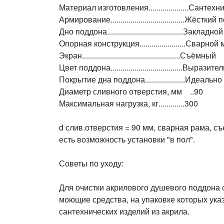
Материал изготовления....................Сантех
Армирование.....................................Жёстк
Дно поддона......................................Закл
Опорная конструкция.......................Сварн
Экран.................................................Съёмный
Цвет поддона....................................Выра
Покрытие дна поддона....................Идеальн
Диаметр сливного отверстия, мм ..90
Максимальная нагрузка, кг.............300
d слив.отверстия = 90 мм, сварная рама, с
есть возможность установки "в пол".
Советы по уходу:
Для очистки акрилового душевого поддона с
моющие средства, на упаковке которых указ
сантехнических изделий из акрила.