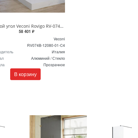
Душевой угол Veconi Rovigo RV-074B, 1200х800х1950 черный, стекло прозрачное
58 401 ₽
Veconi
RV074B-12080-01-C4
одитель
Италия
ал
Алюминий / Стекло
кла
Прозрачное
В корзину