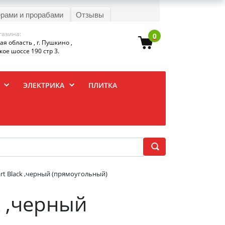
ерами и прорабами
Отзывы
газина:
0
я область , г. Пушкино ,
ое шоссе 190 стр 3.
ЭЛЕКТРИКА
ПЛИТКА
t Black ,черный (прямоугольный)
k ,черный