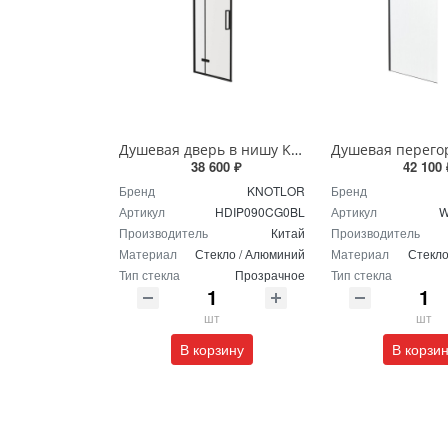
Душевая дверь в нишу Knotlor SHELL HDIP090CG0BL 90х200 см черный
38 600 ₽
42 100 
Бренд
KNOTLOR
Бренд
Артикул
HDIP090CG0BL
Артикул
W
Производитель
Китай
Производитель
Материал
Стекло / Алюминий
Материал
Стекло
Тип стекла
Прозрачное
Тип стекла
шт
шт
В корзину
В корзи