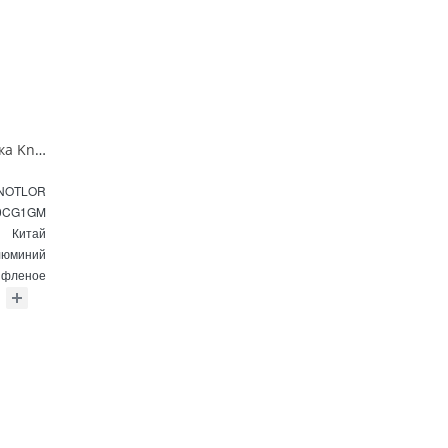
Душевая перегородка Knotlor VELUM RIPPLE WI090CG1GM 90х200 см оружейная сталь
NOTLOR
0CG1GM
Китай
Алюминий
ифленое