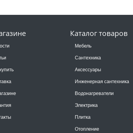
агазине
Каталог товаров
ости
Мебель
тьи
Сантехника
купить
Аксессуары
тавка
Инженерная сантехника
агазине
Водонагреватели
антия
Электрика
такты
Плитка
Отопление