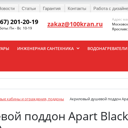
Новости
Статьи
Гарантия
Контакты
Работа с дизайн
Адрес ма
967) 201-20-19
zakaz@100kran.ru
Московска
оты: Пн - Вс 10-19
Ярославск
УАРЫ
ИНЖЕНЕРНАЯ САНТЕХНИКА
ВОДОНАГРЕВАТЕЛИ
ые кабины и ограждения, поддоны
Акриловый душевой поддон Apar
ой поддон Apart Blac