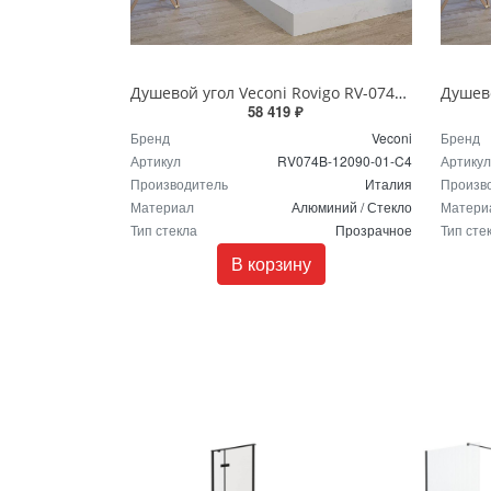
Душевой угол Veconi Rovigo RV-074B, 1200х900х1950 черный, стекло прозрачное
58 419 ₽
Бренд
Veconi
Бренд
Артикул
RV074B-12090-01-C4
Артикул
Производитель
Италия
Произв
Материал
Алюминий / Стекло
Матери
Тип стекла
Прозрачное
Тип сте
В корзину