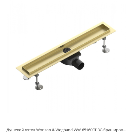
Душевой лоток Wonzon & Woghand WW-651600T-BG брашированное золото