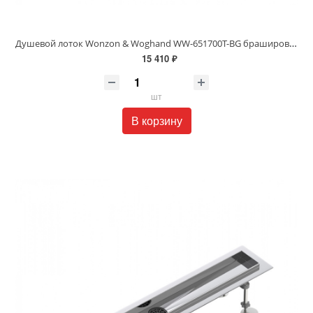
Душевой лоток Wonzon & Woghand WW-651700T-BG брашированное золото
15 410 ₽
шт
В корзину