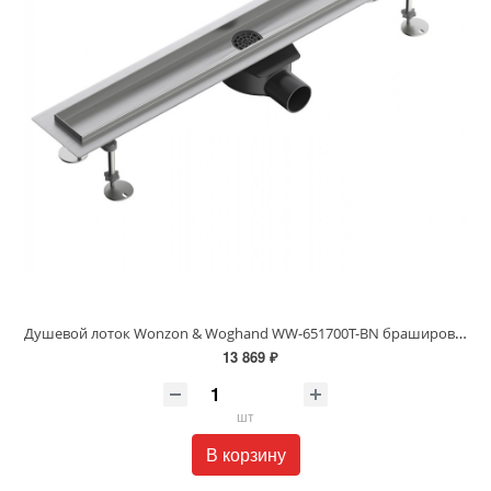
Душевой лоток Wonzon & Woghand WW-651700T-BN брашированный никель
13 869 ₽
шт
В корзину