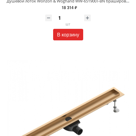
Душевой лоток Wonzon & Woghand WW-651900T-BN брашированный никель
18 314 ₽
шт
В корзину