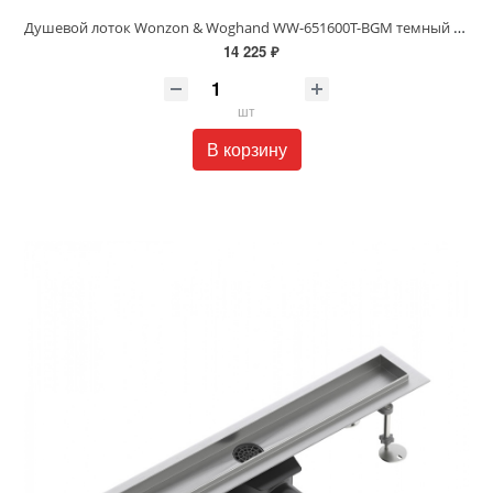
Душевой лоток Wonzon & Woghand WW-651600T-BGM темный графит
14 225 ₽
шт
В корзину