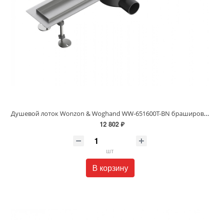
Душевой лоток Wonzon & Woghand WW-651600T-BN брашированный никель
12 802 ₽
шт
В корзину