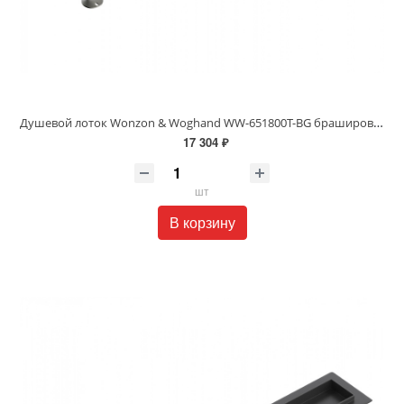
Душевой лоток Wonzon & Woghand WW-651800T-BG брашированное золото
17 304 ₽
шт
В корзину