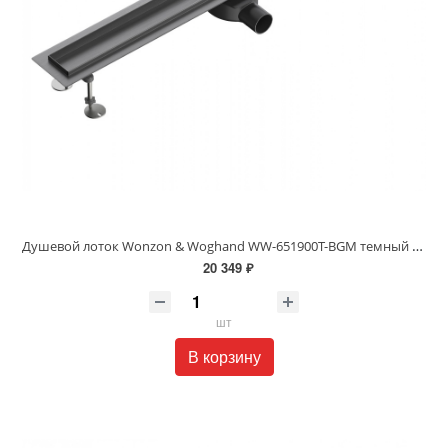
Душевой лоток Wonzon & Woghand WW-651900T-BGM темный графит
20 349 ₽
шт
В корзину