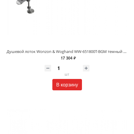
Душевой лоток Wonzon & Woghand WW-651800T-BGM темный графит
17 304 ₽
шт
В корзину