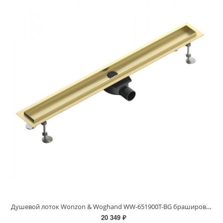
Душевой лоток Wonzon & Woghand WW-651900T-BG брашированное золото
20 349 ₽