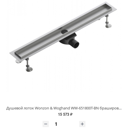
Душевой лоток Wonzon & Woghand WW-651800T-BN брашированный никель
15 573 ₽