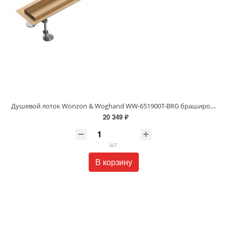
Душевой лоток Wonzon & Woghand WW-651900T-BRG брашированное розовое золото
20 349 ₽
шт
В корзину