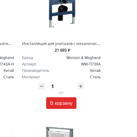
Инсталляция для унитазов с пневматической системой смыва Wonzon & Woghand WW-TI743A-H
Инсталляция для унитазов с механической системой смыва Wonzon & Woghand WW-TI739A
21 693 ₽
Woghand
Бренд
Wonzon & Woghand
I743A-H
Артикул
WW-TI739A
Китай
Производитель
Китай
Сталь
Материал
Сталь
шт
В корзину