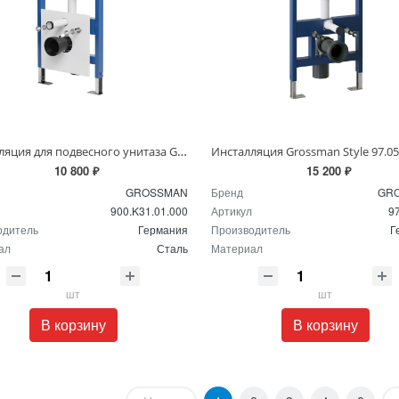
Инсталляция для подвесного унитаза Grossman 900.K31.01.000
10 800 ₽
15 200 ₽
GROSSMAN
Бренд
GR
900.K31.01.000
Артикул
9
одитель
Германия
Производитель
Г
ал
Сталь
Материал
шт
шт
В корзину
В корзину