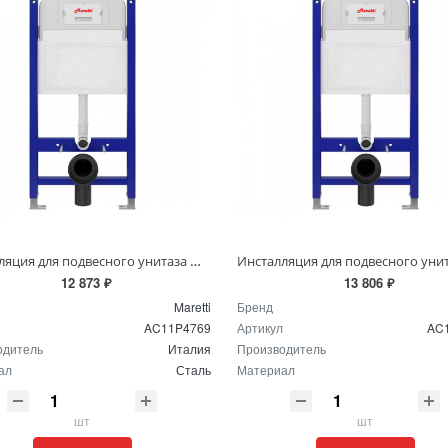
Инсталляция для подвесного унитаза Maretti AC11P4769 без клавиши
12 873 ₽
13 806 ₽
Maretti
Бренд
AC11P4769
Артикул
AC
одитель
Италия
Производитель
ал
Сталь
Материал
шт
шт