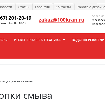
Новости
Статьи
Гарантия
Контакты
Работа с дизайн
Адрес ма
967) 201-20-19
zakaz@100kran.ru
Московска
оты: Пн - Вс 10-19
Ярославск
УАРЫ
ИНЖЕНЕРНАЯ САНТЕХНИКА
ВОДОНАГРЕВАТЕЛИ
лляции ,кнопки смыва
нопки смыва