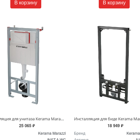
В корзину
В корзину
Инсталляция для унитаза Kerama Marazzi INST.A.WC
25 065 ₽
18 949 ₽
Kerama Marazzi
Бренд
Kerama
INST.A.WC
Артикул
A1