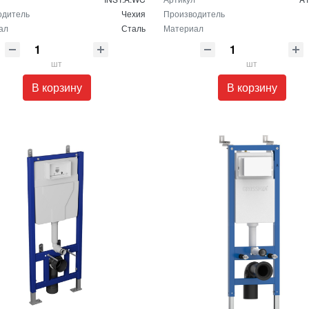
одитель
Чехия
Производитель
ал
Сталь
Материал
шт
шт
В корзину
В корзину