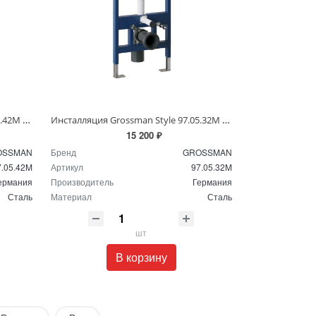
Инсталляция Grossman Style 97.05.42M с клавишей смыва 700.K31.05.42M.42M графит сатин
Инсталляция Grossman Style 97.05.32M с клавишей смыва 700.K31.05.32M.32M золото сатин
15 200 ₽
OSSMAN
Бренд
GROSSMAN
7.05.42M
Артикул
97.05.32M
ермания
Производитель
Германия
Сталь
Материал
Сталь
шт
В корзину