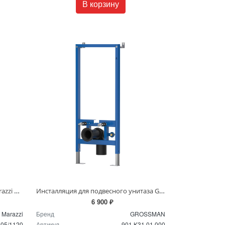
В корзину
Инсталляция для биде Kerama Marazzi A105/1120
Инсталляция для подвесного унитаза Grossman с импульсным смывом GR-901.K31.01.000
6 900 ₽
 Marazzi
Бренд
GROSSMAN
05/1120
Артикул
901.K31.01.000