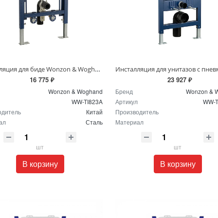
Инсталляция для биде Wonzon & Woghand WW-TI823A
16 775 ₽
23 927 ₽
Wonzon & Woghand
Бренд
Wonzon & 
WW-TI823A
Артикул
WW-T
одитель
Китай
Производитель
ал
Сталь
Материал
шт
шт
В корзину
В корзину