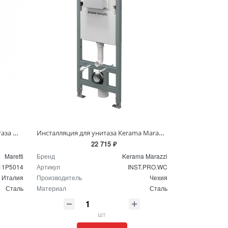
Инсталляция для подвесного унитаза Maretti AC11P5014 без клавиши
Инсталляция для унитаза Kerama Marazzi INST.PRO.WC
22 715 ₽
Maretti
Бренд
Kerama Marazzi
11P5014
Артикул
INST.PRO.WC
Италия
Производитель
Чехия
Сталь
Материал
Сталь
шт