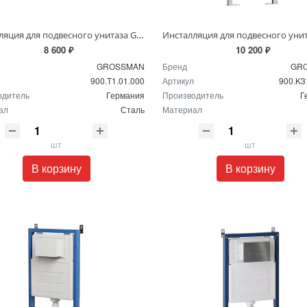
Инсталляция для подвесного унитаза Grossman 900.T1.01.000
8 600 ₽
10 200 ₽
GROSSMAN
Бренд
GR
900.T1.01.000
Артикул
900.K3
одитель
Германия
Производитель
Г
ал
Сталь
Материал
шт
шт
В корзину
В корзину