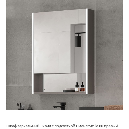
Шкаф зеркальный Эквил с подсветкой Смайл/Smile 60 правый лен антрацит szSMILEI60.R