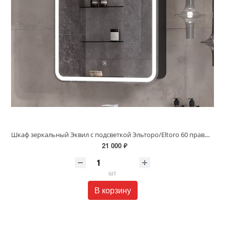
Шкаф зеркальный Эквил с подсветкой Эльторо/Eltoro 60 правый черный софт szELTR60.R
21 000 ₽
шт
В корзину