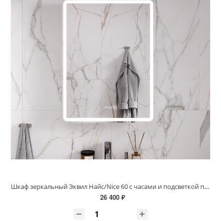
Шкаф зеркальный Эквил Найс/Nice 60 с часами и подсветкой правый белый szNICE60.R
26 400 ₽