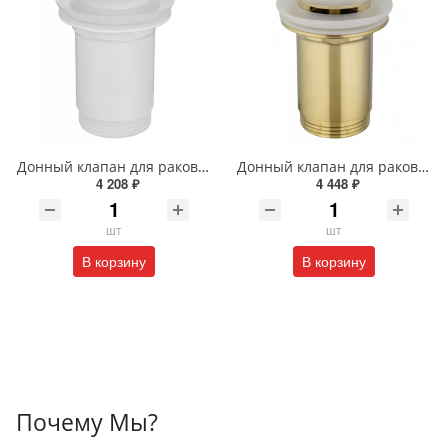
Донный клапан для раковины с переливом Wonzon & Woghand WW-88SS09-MW белый матовый
Донный клапан для раковины с переливом Wonzon & Woghand WW-88SS09-BG брашированное золото
4 208 ₽
4 448 ₽
шт
шт
В корзину
В корзину
Почему Мы?