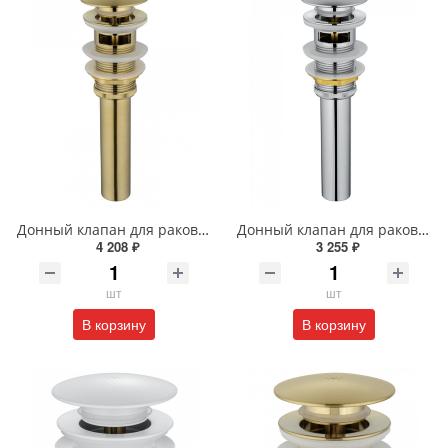
Донный клапан для раковины с переливом Wonzon & Woghand WW-88SS03-BG брашированное золото
Донный клапан для раковины с переливом Wonzon & Woghand WW-88SS03-CR хром
4 208 ₽
3 255 ₽
шт
шт
В корзину
В корзину