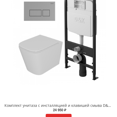
Комплект унитаза с инсталляцией и клавишей смыва D&K Quadro DS1511605 белый
24 950 ₽