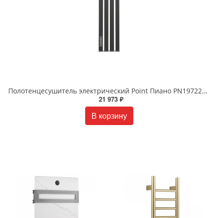
Полотенцесушитель электрический Point Пиано PN19722BC 15x120 диммер слева черный хром
21 973 ₽
В корзину