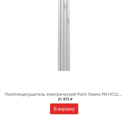
Полотенцесушитель электрический Point Пиано PN19722WC 15x120 диммер слева белый хром
21 973 ₽
В корзину