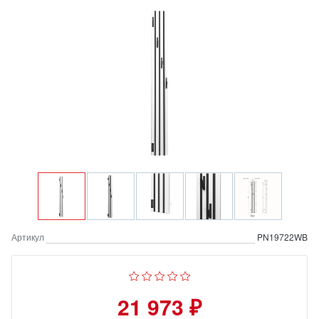
Артикул
PN19722WB
21 973 ₽