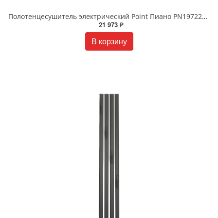
Полотенцесушитель электрический Point Пиано PN19722BGB 15x120 диммер слева черный графит блеск
21 973 ₽
В корзину