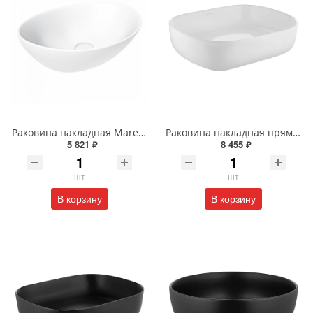
Раковина накладная Maretti Eleganza EN13NS87-740 41 см белая
Раковина накладная прямоугольная Wonzon & Woghand TAHOE WW-RN41286-GW белая глянцевая
5 821 ₽
8 455 ₽
шт
шт
В корзину
В корзину