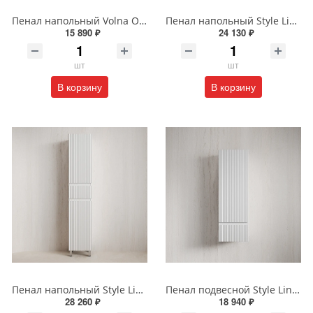
Пенал напольный Volna Onda 40 tpONDA80.2Y-01 белый
Пенал напольный Style Line МАРОККО 36 см ЛС-00002512 графит
15 890 ₽
24 130 ₽
шт
шт
В корзину
В корзину
Пенал напольный Style Line МАРОККО 36 см ЛС-00002515 белый матовый
Пенал подвесной Style Line МАРОККО 36 см ЛС-00002523 белый матовый
28 260 ₽
18 940 ₽