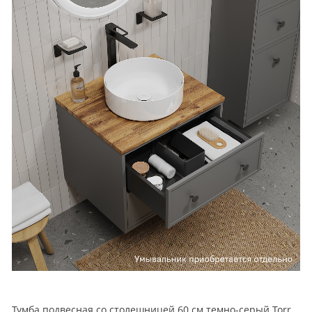
Тумба подвесная со столешницей 60 см темно-серый Torr IDDIS TOR60DBi95K