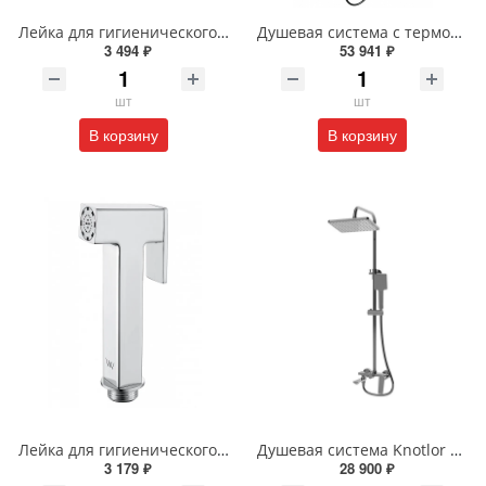
Лейка для гигиенического душа Wonzon & Woghand WW-88PQ02-MB черная матовая
Душевая система с термостатом Wonzon & Woghand WW-C3017-A1-BGG темный графит
3 494 ₽
53 941 ₽
шт
шт
В корзину
В корзину
Лейка для гигиенического душа Wonzon & Woghand WW-88PQ02-CR хром
Душевая система Knotlor MUSE KN-62/GM вороненая сталь
3 179 ₽
28 900 ₽