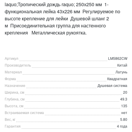
laquo;Тропический дождь raquo; 250х250 мм 1-
функциональная лейка 43х226 мм Регулируемое по
высоте крепление для лейки Душевой шланг 2
м Присоединительная группа для настенного
крепления Металлическая рукоятка.
Артикул
LM5862CW
Производитель
Китай
Материал
Латунь
Форма
Квадратная
Назначение
Душевая система
Ширина, см
20
Глубина, см
49.3
Высота, см
135
Встраиваемая система
нет
Вес, кг
5.80
Гарантия
4 года