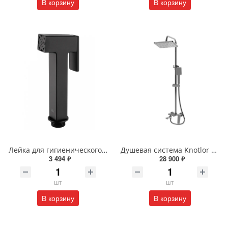
В корзину
В корзину
Лейка для гигиенического душа Wonzon & Woghand WW-88PQ02-MB черная матовая
Душевая система Knotlor MUSE KN-62/GM вороненая сталь
3 494 ₽
28 900 ₽
шт
шт
В корзину
В корзину