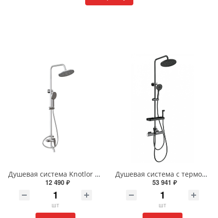
Душевая система Knotlor ECOFLOW KN-15 хром
Душевая система с термостатом Wonzon & Woghand WW-C3017-A1-BGG темный графит
12 490 ₽
53 941 ₽
шт
шт