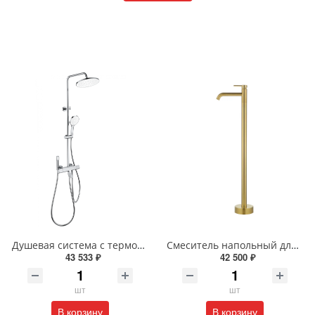
Душевая система с термостатом Wonzon & Woghand The ONE WW-B3094-CR хром
Смеситель напольный для раковины Wonzon & Woghand STICK WW-88649905-BG брашированное золото
43 533 ₽
42 500 ₽
шт
шт
В корзину
В корзину