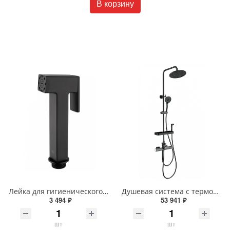
В корзину
Лейка для гигиенического душа Wonzon & Woghand WW-88PQ02-MB черная матовая
Душевая система с термостатом Wonzon & Woghand WW-C3017-A1-BGG темный графит
3 494 ₽
53 941 ₽
шт
шт