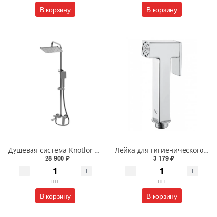
В корзину
В корзину
Душевая система Knotlor MUSE KN-62/GM вороненая сталь
Лейка для гигиенического душа Wonzon & Woghand WW-88PQ02-CR хром
28 900 ₽
3 179 ₽
шт
шт
В корзину
В корзину