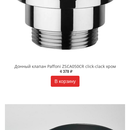
Донный клапан Paffoni ZSCA050CR click-clack хром
4 378 ₽
В корзину