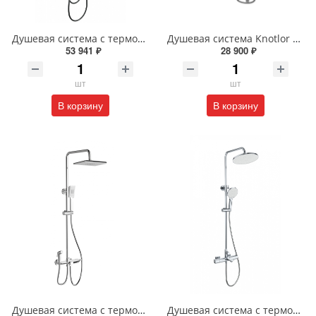
Душевая система с термостатом Wonzon & Woghand WW-C3017-A1-BGG темный графит
Душевая система Knotlor MUSE KN-62/GM вороненая сталь
53 941 ₽
28 900 ₽
шт
шт
В корзину
В корзину
Душевая система с термостатом Wonzon & Woghand WW-B3310-CR хром
Душевая система с термостатом Wonzon & Woghand SOLID WW-C3011-A-CR хром