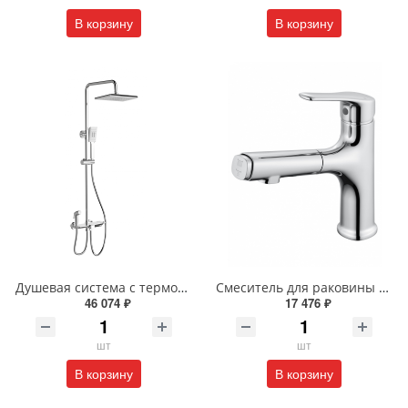
В корзину
В корзину
Душевая система с термостатом Wonzon & Woghand WW-B3310-CR хром
Смеситель для раковины с выдвижным изливом Wonzon & Woghand WW-AE4151-CR хром
46 074 ₽
17 476 ₽
шт
шт
В корзину
В корзину