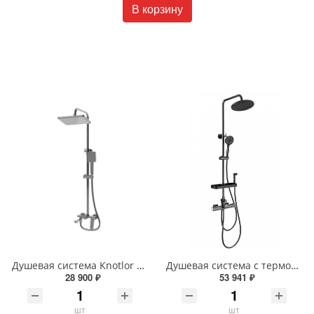
В корзину
Душевая система Knotlor MUSE KN-62/GM вороненая сталь
Душевая система с термостатом Wonzon & Woghand WW-C3017-A1-BGG темный графит
28 900 ₽
53 941 ₽
шт
шт