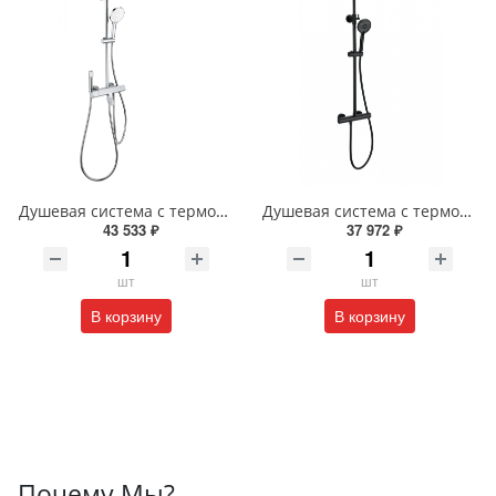
Душевая система с термостатом Wonzon & Woghand The ONE WW-B3094-CR хром
Душевая система с термостатом Wonzon & Woghand INN WW-B3047-A-MB черный матовый
43 533 ₽
37 972 ₽
шт
шт
В корзину
В корзину
Почему Мы?