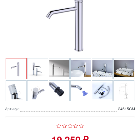
Артикул
24615CM
19 250 ₽