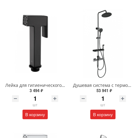
Лейка для гигиенического душа Wonzon & Woghand WW-88PQ02-MB черная матовая
Душевая система с термостатом Wonzon & Woghand WW-C3017-A1-BGG темный графит
3 494 ₽
53 941 ₽
шт
шт
В корзину
В корзину