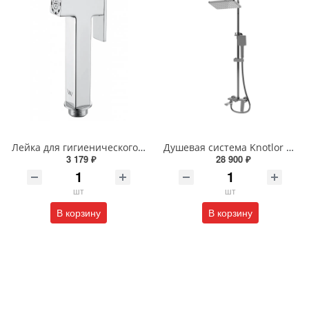
Лейка для гигиенического душа Wonzon & Woghand WW-88PQ02-CR хром
Душевая система Knotlor MUSE KN-62/GM вороненая сталь
3 179 ₽
28 900 ₽
шт
шт
В корзину
В корзину