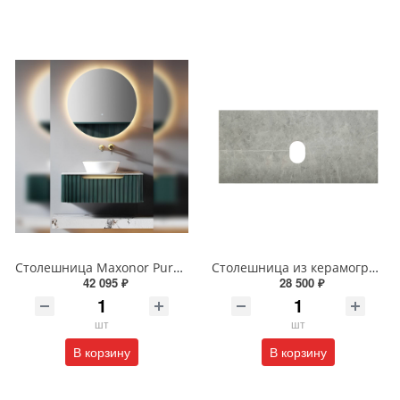
Столешница Maxonor Pure Life SALON 90 см Tourmaline PL-FCT05-90-MR камень пандоры
Столешница из керамогранита BelBagno 100 см KEP-100-MGL-W0 Marmo Grigio Lucido
42 095 ₽
28 500 ₽
шт
шт
В корзину
В корзину