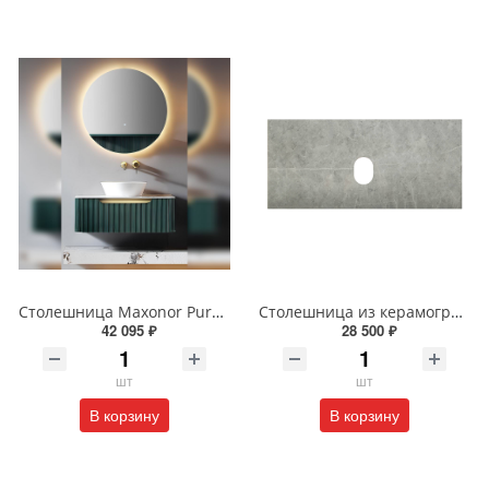
Столешница Maxonor Pure Life SALON 90 см Tourmaline PL-FCT05-90-MR камень пандоры
Столешница из керамогранита BelBagno 100 см KEP-100-MGL-W0 Marmo Grigio Lucido
42 095 ₽
28 500 ₽
шт
шт
В корзину
В корзину