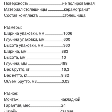
Поверхность .................................не полированная
Материал столешницы ................керамогранит
Состав комплекта ........................столешница
Размеры:
Ширина упаковки, мм ..................1006
Глубина упаковки, мм ..................600
Высота упаковки, мм ...................360
Ширина, мм ..................................883
Высота, мм ...................................10
Глубина, мм .................................489
Вес брутто, кг................................16,3
Вес нетто, кг..................................9,82
Объем брутто, м3.........................0,03
Разное:
Монтаж..........................................накладной
Гарантия, мес...............................24
Дизайн..........................................Италия