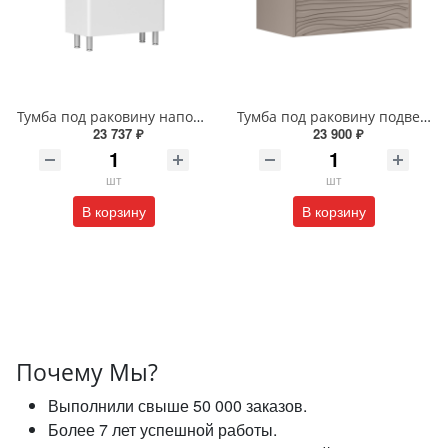
Тумба под раковину напольная EQUIL Найс 60 см tnNICE60.2Y-05 белая
Тумба под раковину подвесная EQUIL Глеам 80.1Я/Gleam 80.1Y амарок/дуб вотан tpGLEAM80.1Y-25
23 737 ₽
23 900 ₽
шт
шт
В корзину
В корзину
Почему Мы?
Выполнили свыше 50 000 заказов.
Более 7 лет успешной работы.