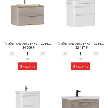
Тумба под раковину подвесная EQUIL Десерт 80.2Я/Desert 80.2Y с ручками в цвет амарок tpDSRT80.2Y-25R амарок/дуб
Тумба под раковину подвесная EQUIL Найс 70 см tpNICE70.2Y-05 белая
34 000 ₽
22 437 ₽
шт
шт
В корзину
В корзину