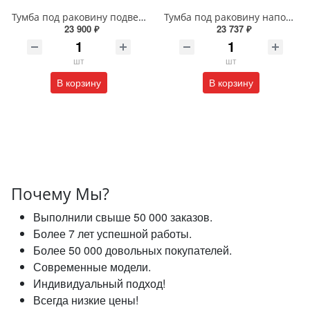
Тумба под раковину подвесная EQUIL Глеам 80.1Я/Gleam 80.1Y амарок/дуб вотан tpGLEAM80.1Y-25
Тумба под раковину напольная EQUIL Найс 60 см tnNICE60.2Y-05 белая
23 900 ₽
23 737 ₽
шт
шт
В корзину
В корзину
Почему Мы?
Выполнили свыше 50 000 заказов.
Более 7 лет успешной работы.
Более 50 000 довольных покупателей.
Современные модели.
Индивидуальный подход!
Всегда низкие цены!