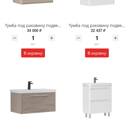
Тумба под раковину подвесная EQUIL Десерт 80.2Я/Desert 80.2Y с ручками в цвет амарок tpDSRT80.2Y-25R амарок/дуб
Тумба под раковину подвесная EQUIL Найс 70 см tpNICE70.2Y-05 белая
34 000 ₽
22 437 ₽
шт
шт
В корзину
В корзину