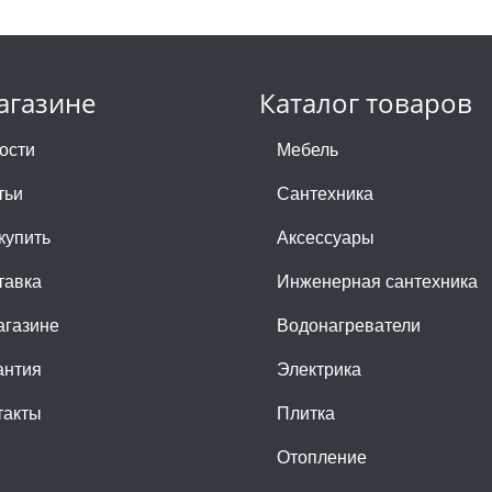
агазине
Каталог товаров
ости
Мебель
тьи
Сантехника
купить
Аксессуары
тавка
Инженерная сантехника
агазине
Водонагреватели
антия
Электрика
такты
Плитка
Отопление