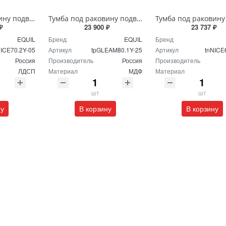
Тумба под раковину подвесная EQUIL Найс 70 см tpNICE70.2Y-05 белая
Тумба под раковину подвесная EQUIL Глеам 80.1Я/Gleam 80.1Y амарок/дуб вотан tpGLEAM80.1Y-25
₽
23 900 ₽
23 737 ₽
EQUIL
Бренд
EQUIL
Бренд
NICE70.2Y-05
Артикул
tpGLEAM80.1Y-25
Артикул
tnNICE
Россия
Производитель
Россия
Производитель
ЛДСП
Материал
МДФ
Материал
шт
шт
ну
В корзину
В корзину