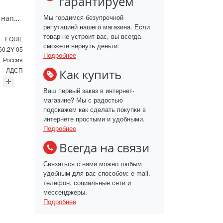
гарантируем
Мы гордимся безупречной
Тумба под раковину напольная EQUIL Найс 60 см tnNICE60.2Y-05 белая
репутацией нашего магазина. Если
товар не устроит вас, вы всегда
EQUIL
сможете вернуть деньги.
60.2Y-05
Подробнее
Россия
ЛДСП
Как купить
Ваш первый заказ в интернет-
магазине? Мы с радостью
подскажем как сделать покупки в
интернете простыми и удобными.
Подробнее
Всегда на связи
Связаться с нами можно любым
удобным для вас способом: e-mail,
телефон, социальные сети и
мессенджеры.
Подробнее