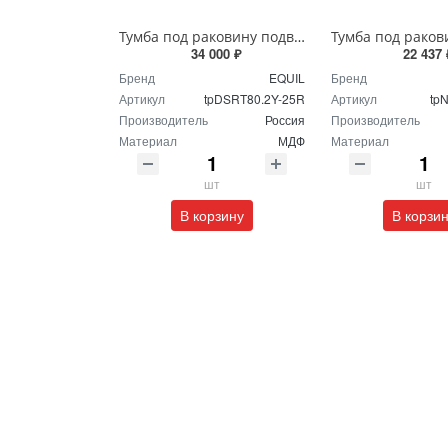
Тумба под раковину подвесная EQUIL Десерт 80.2Я/Desert 80.2Y с ручками в цвет амарок tpDSRT80.2Y-25R амарок/дуб
34 000 ₽
22 437 
Бренд
EQUIL
Бренд
Артикул
tpDSRT80.2Y-25R
Артикул
tp
Производитель
Россия
Производитель
Материал
МДФ
Материал
шт
шт
В корзину
В корзи