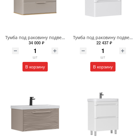
Тумба под раковину подвесная EQUIL Десерт 80.2Я/Desert 80.2Y с ручками в цвет амарок tpDSRT80.2Y-25R амарок/дуб
Тумба под раковину подвесная EQUIL Найс 70 см tpNICE70.2Y-05 белая
34 000 ₽
22 437 ₽
шт
шт
В корзину
В корзину