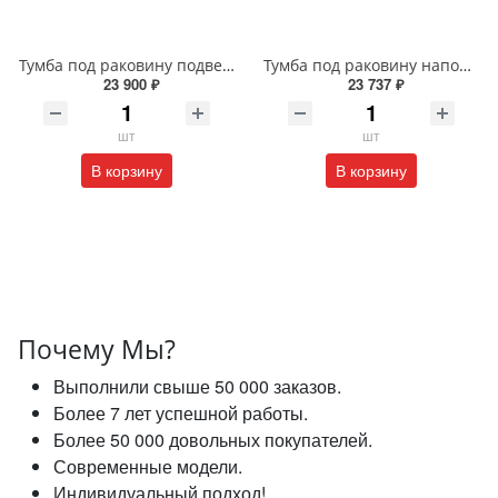
Тумба под раковину подвесная EQUIL Глеам 80.1Я/Gleam 80.1Y амарок/дуб вотан tpGLEAM80.1Y-25
Тумба под раковину напольная EQUIL Найс 60 см tnNICE60.2Y-05 белая
23 900 ₽
23 737 ₽
шт
шт
В корзину
В корзину
Почему Мы?
Выполнили свыше 50 000 заказов.
Более 7 лет успешной работы.
Более 50 000 довольных покупателей.
Современные модели.
Индивидуальный подход!