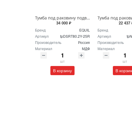
Тумба под раковину подвесная EQUIL Десерт 80.2Я/Desert 80.2Y с ручками в цвет амарок tpDSRT80.2Y-25R амарок/дуб
34 000 ₽
22 437 
Бренд
EQUIL
Бренд
Артикул
tpDSRT80.2Y-25R
Артикул
tp
Производитель
Россия
Производитель
Материал
МДФ
Материал
шт
шт
В корзину
В корзи