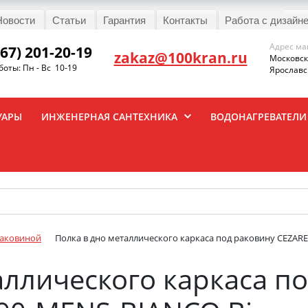
Новости
Статьи
Гарантия
Контакты
Работа с дизайн
Адрес ма
967) 201-20-19
zakaz@100kran.ru
Московска
оты: Пн - Вс 10-19
Ярославск
УАРЫ
ИНЖЕНЕРНАЯ САНТЕХНИКА
ВОДОНАГРЕВАТЕЛИ
раковиной
Полка в дно металлического каркаса под раковину CEZAR
аллического каркаса п