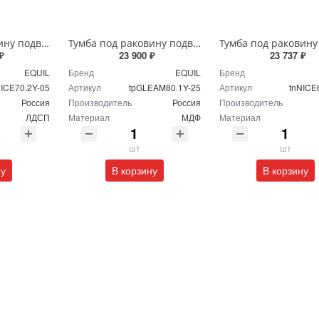
Тумба под раковину подвесная EQUIL Найс 70 см tpNICE70.2Y-05 белая
Тумба под раковину подвесная EQUIL Глеам 80.1Я/Gleam 80.1Y амарок/дуб вотан tpGLEAM80.1Y-25
₽
23 900 ₽
23 737 ₽
EQUIL
Бренд
EQUIL
Бренд
NICE70.2Y-05
Артикул
tpGLEAM80.1Y-25
Артикул
tnNICE
Россия
Производитель
Россия
Производитель
ЛДСП
Материал
МДФ
Материал
шт
шт
ну
В корзину
В корзину