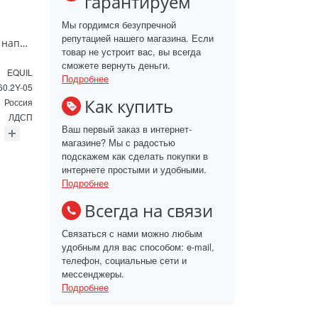
гарантируем
Мы гордимся безупречной
репутацией нашего магазина. Если
Тумба под раковину напольная EQUIL Найс 60 см tnNICE60.2Y-05 белая
товар не устроит вас, вы всегда
сможете вернуть деньги.
EQUIL
Подробнее
60.2Y-05
Как купить
Россия
ЛДСП
Ваш первый заказ в интернет-
магазине? Мы с радостью
подскажем как сделать покупки в
интернете простыми и удобными.
Подробнее
Всегда на связи
Связаться с нами можно любым
удобным для вас способом: e-mail,
телефон, социальные сети и
мессенджеры.
Подробнее