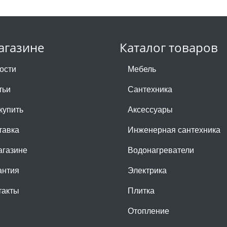
агазине
Каталог товаров
ости
Мебель
тьи
Сантехника
купить
Аксессуары
тавка
Инженерная сантехника
агазине
Водонагреватели
антия
Электрика
такты
Плитка
Отопление