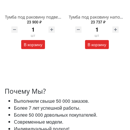
Тумба под раковину подвесная EQUIL Глеам 80.1Я/Gleam 80.1Y амарок/дуб вотан tpGLEAM80.1Y-25
Тумба под раковину напольная EQUIL Найс 60 см tnNICE60.2Y-05 белая
23 900 ₽
23 737 ₽
шт
шт
В корзину
В корзину
Почему Мы?
Выполнили свыше 50 000 заказов.
Более 7 лет успешной работы.
Более 50 000 довольных покупателей.
Современные модели.
Индивидуальный подход!