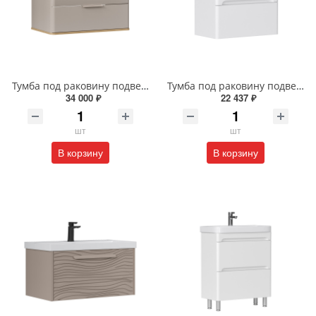
Тумба под раковину подвесная EQUIL Десерт 80.2Я/Desert 80.2Y с ручками в цвет амарок tpDSRT80.2Y-25R амарок/дуб
Тумба под раковину подвесная EQUIL Найс 70 см tpNICE70.2Y-05 белая
34 000 ₽
22 437 ₽
шт
шт
В корзину
В корзину