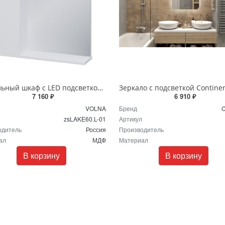
Зеркальный шкаф с LED подсветкой Volna Lake 60 левое zsLAKE60.L-01 белый
7 160 ₽
6 910 ₽
VOLNA
Бренд
C
zsLAKE60.L-01
Артикул
одитель
Россия
Производитель
ал
МДФ
Материал
В корзину
В корзину