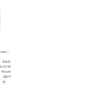
Тумба под раковину напольная EQUIL Найс 60 см tnNICE60.2Y-05 белая
EQUIL
60.2Y-05
Россия
ЛДСП