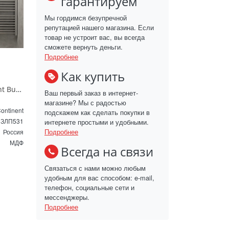
гарантируем
Мы гордимся безупречной
репутацией нашего магазина. Если
товар не устроит вас, вы всегда
сможете вернуть деньги.
Подробнее
Как купить
Зеркало с подсветкой Continent Burzhe standart 60 x 70 см ЗЛП531
Ваш первый заказ в интернет-
магазине? Мы с радостью
ontinent
подскажем как сделать покупки в
ЗЛП531
интернете простыми и удобными.
Подробнее
Россия
МДФ
Всегда на связи
Связаться с нами можно любым
удобным для вас способом: e-mail,
телефон, социальные сети и
мессенджеры.
Подробнее