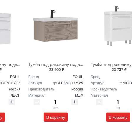
Тумба под раковину подвесная EQUIL Найс 70 см tpNICE70.2Y-05 белая
Тумба под раковину подвесная EQUIL Глеам 80.1Я/Gleam 80.1Y амарок/дуб вотан tpGLEAM80.1Y-25
₽
23 900 ₽
23 737 ₽
EQUIL
Бренд
EQUIL
Бренд
NICE70.2Y-05
Артикул
tpGLEAM80.1Y-25
Артикул
tnNICE
Россия
Производитель
Россия
Производитель
ЛДСП
Материал
МДФ
Материал
шт
шт
ну
В корзину
В корзину