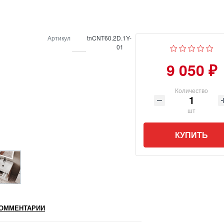
Артикул
tnCNT60.2D.1Y-
01
9 050 ₽
Количество
шт
КУПИТЬ
ОММЕНТАРИИ