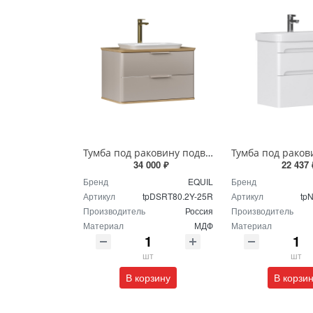
Тумба под раковину подвесная EQUIL Десерт 80.2Я/Desert 80.2Y с ручками в цвет амарок tpDSRT80.2Y-25R амарок/дуб
34 000 ₽
22 437 
Бренд
EQUIL
Бренд
Артикул
tpDSRT80.2Y-25R
Артикул
tp
Производитель
Россия
Производитель
Материал
МДФ
Материал
шт
шт
В корзину
В корзи