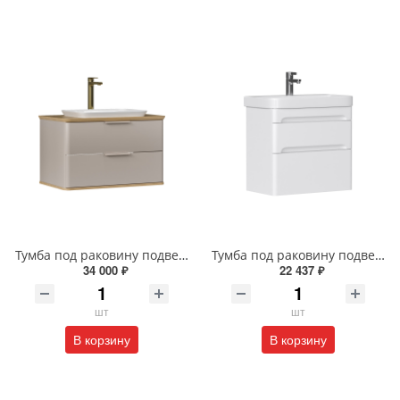
Тумба под раковину подвесная EQUIL Десерт 80.2Я/Desert 80.2Y с ручками в цвет амарок tpDSRT80.2Y-25R амарок/дуб
Тумба под раковину подвесная EQUIL Найс 70 см tpNICE70.2Y-05 белая
34 000 ₽
22 437 ₽
шт
шт
В корзину
В корзину