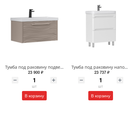
Тумба под раковину подвесная EQUIL Глеам 80.1Я/Gleam 80.1Y амарок/дуб вотан tpGLEAM80.1Y-25
Тумба под раковину напольная EQUIL Найс 60 см tnNICE60.2Y-05 белая
23 900 ₽
23 737 ₽
шт
шт
В корзину
В корзину