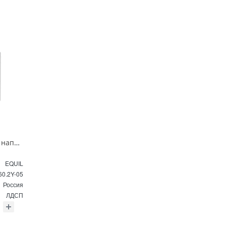
Тумба под раковину напольная EQUIL Найс 60 см tnNICE60.2Y-05 белая
EQUIL
60.2Y-05
Россия
ЛДСП