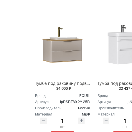
Тумба под раковину подвесная EQUIL Десерт 80.2Я/Desert 80.2Y с ручками в цвет амарок tpDSRT80.2Y-25R амарок/дуб
34 000 ₽
22 437 
Бренд
EQUIL
Бренд
Артикул
tpDSRT80.2Y-25R
Артикул
tp
Производитель
Россия
Производитель
Материал
МДФ
Материал
шт
шт