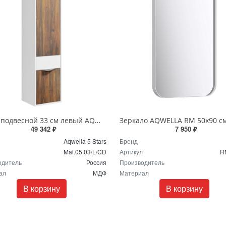
Пенал подвесной 33 см левый AQWELLA 5 Stars Malaga Mal.05.03/L/CD Крафт темный
49 342 ₽
7 950 ₽
Aqwella 5 Stars
Бренд
Mal.05.03/L/CD
Артикул
R
одитель
Россия
Производитель
ал
МДФ
Материал
В корзину
В корзину