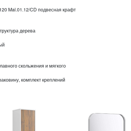
 120 Mal.01.12/CD подвесная крафт
кая структура дерева
мный
анизм плавного скольжения и мягкого
ба под раковину, комплект креплений