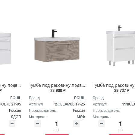
Тумба под раковину подвесная EQUIL Найс 70 см tpNICE70.2Y-05 белая
Тумба под раковину подвесная EQUIL Глеам 80.1Я/Gleam 80.1Y амарок/дуб вотан tpGLEAM80.1Y-25
₽
23 900 ₽
23 737 ₽
EQUIL
Бренд
EQUIL
Бренд
NICE70.2Y-05
Артикул
tpGLEAM80.1Y-25
Артикул
tnNICE
Россия
Производитель
Россия
Производитель
ЛДСП
Материал
МДФ
Материал
шт
шт