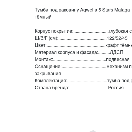
Тумба под раковину Aqwella 5 Stars Malaga
тёмный
Корпус покрытие:..............................глубо
Ш/В/Г (см):.........................................122/52/45
Цвет:..................................................крафт тё
Материал корпуса и фасада:..........ЛДСП
Монтаж:.............................................подвесная
Оснащение:......................................мех
закрывания
Комплектация:..................................тум
Страна бренда:.................................Россия