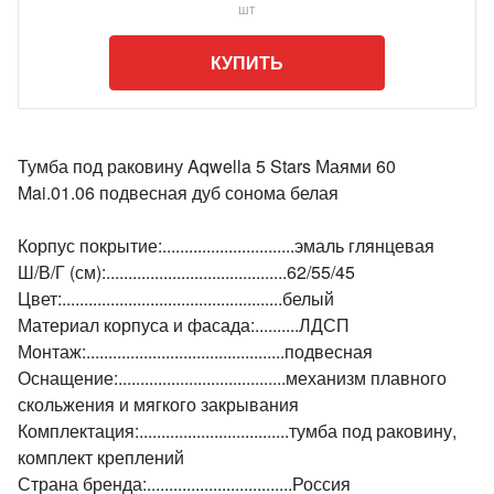
шт
КУПИТЬ
Тумба под раковину Aqwella 5 Stars Маями 60
Mai.01.06 подвесная дуб сонома белая
Корпус покрытие:..............................эмаль глянцевая
Ш/В/Г (см):.........................................62/55/45
Цвет:..................................................белый
Материал корпуса и фасада:..........ЛДСП
Монтаж:.............................................подвесная
Оснащение:......................................механизм плавного
скольжения и мягкого закрывания
Комплектация:..................................тумба под раковину,
комплект креплений
Страна бренда:.................................Россия