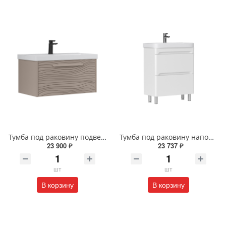
Тумба под раковину подвесная EQUIL Глеам 80.1Я/Gleam 80.1Y амарок/дуб вотан tpGLEAM80.1Y-25
Тумба под раковину напольная EQUIL Найс 60 см tnNICE60.2Y-05 белая
23 900 ₽
23 737 ₽
шт
шт
В корзину
В корзину