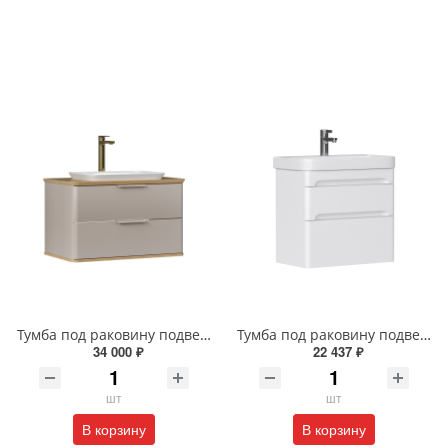
Тумба под раковину подвесная EQUIL Десерт 80.2Я/Desert 80.2Y с ручками в цвет амарок tpDSRT80.2Y-25R амарок/дуб
Тумба под раковину подвесная EQUIL Найс 70 см tpNICE70.2Y-05 белая
34 000 ₽
22 437 ₽
шт
шт
В корзину
В корзину