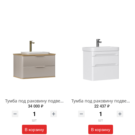
Тумба под раковину подвесная EQUIL Десерт 80.2Я/Desert 80.2Y с ручками в цвет амарок tpDSRT80.2Y-25R амарок/дуб
Тумба под раковину подвесная EQUIL Найс 70 см tpNICE70.2Y-05 белая
34 000 ₽
22 437 ₽
шт
шт
В корзину
В корзину