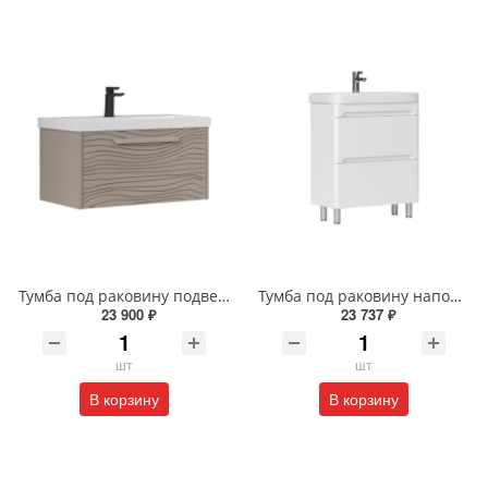
Тумба под раковину подвесная EQUIL Глеам 80.1Я/Gleam 80.1Y амарок/дуб вотан tpGLEAM80.1Y-25
Тумба под раковину напольная EQUIL Найс 60 см tnNICE60.2Y-05 белая
23 900 ₽
23 737 ₽
шт
шт
В корзину
В корзину