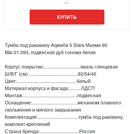
шт
КУПИТЬ
Тумба под раковину Aqwella 5 Stars Маями 90
Mai.01.09/L подвесная дуб сонома белая
Корпус покрытие:..............................эмаль глянцевая
Ш/В/Г (см):.........................................92/54/45
Цвет:..................................................белый
Материал корпуса и фасада:..........ЛДСП
Монтаж:.............................................подвесная
Оснащение:......................................механизм плавного
скольжения и мягкого закрывания
Комплектация:..................................тумба под раковину,
комплект креплений
Страна бренда:.................................Россия