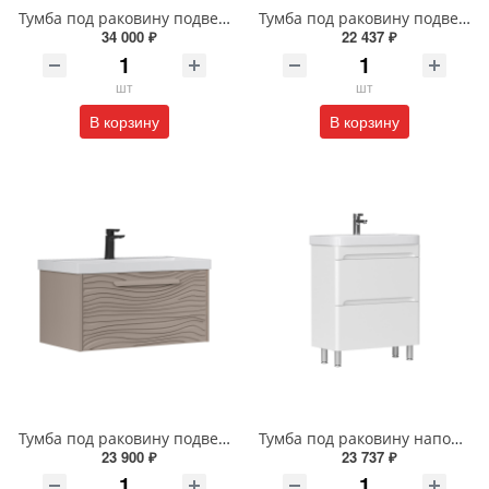
Тумба под раковину подвесная EQUIL Десерт 80.2Я/Desert 80.2Y с ручками в цвет амарок tpDSRT80.2Y-25R амарок/дуб
Тумба под раковину подвесная EQUIL Найс 70 см tpNICE70.2Y-05 белая
34 000 ₽
22 437 ₽
шт
шт
В корзину
В корзину
Тумба под раковину подвесная EQUIL Глеам 80.1Я/Gleam 80.1Y амарок/дуб вотан tpGLEAM80.1Y-25
Тумба под раковину напольная EQUIL Найс 60 см tnNICE60.2Y-05 белая
23 900 ₽
23 737 ₽