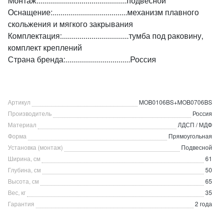
Монтаж:.............................................подвесной
Оснащение:......................................механизм плавного
скольжения и мягкого закрывания
Комплектация:..................................тумба под раковину,
комплект креплений
Страна бренда:.................................Россия
Артикул
MOB0106BS+MOB0706BS
Производитель
Россия
Материал
ЛДСП / МДФ
Форма
Прямоугольная
Установка (монтаж)
Подвесной
Ширина, см
61
Глубина, см
50
Высота, см
65
Вес, кг
35
Гарантия
2 года