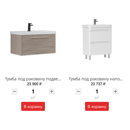
Тумба под раковину подвесная EQUIL Глеам 80.1Я/Gleam 80.1Y амарок/дуб вотан tpGLEAM80.1Y-25
Тумба под раковину напольная EQUIL Найс 60 см tnNICE60.2Y-05 белая
23 900 ₽
23 737 ₽
шт
шт
В корзину
В корзину