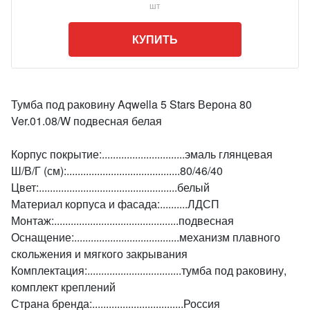
шт
КУПИТЬ
Тумба под раковину Aqwella 5 Stars Верона 80
Ver.01.08/W подвесная белая
Корпус покрытие:..............................эмаль глянцевая
Ш/В/Г (см):.........................................80/46/40
Цвет:..................................................белый
Материал корпуса и фасада:..........ЛДСП
Монтаж:.............................................подвесная
Оснащение:......................................механизм плавного
скольжения и мягкого закрывания
Комплектация:..................................тумба под раковину,
комплект креплений
Страна бренда:.................................Россия