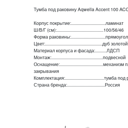
Тумба под раковину Aqwella Accent 100 AC
Корпус покрытие:..............................ламинат
Ш/В/Г (см):.........................................100/56/46
Форма раковины:..............................прямоуг
Цвет:..................................................дуб золотой
Материал корпуса и фасада:..........ЛДСП
Монтаж:.............................................подвесной
Оснащение:......................................мех
закрывания
Комплектация:..................................тум
Страна бренда:.................................Россия