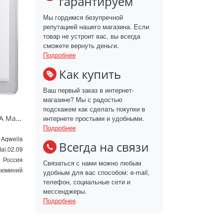
гарантируем
Мы гордимся безупречной
репутацией нашего магазина. Если
товар не устроит вас, вы всегда
сможете вернуть деньги.
Подробнее
Как купить
Ваш первый заказ в интернет-
магазине? Мы с радостью
подскажем как сделать покупки в
интернете простыми и удобными.
Зеркало с подсветкой AQWELLA Malaga 90 см Mal.02.09 белое
Подробнее
Aqwella
Всегда на связи
al.02.09
Россия
Связаться с нами можно любым
люминий
удобным для вас способом: e-mail,
телефон, социальные сети и
мессенджеры.
Подробнее