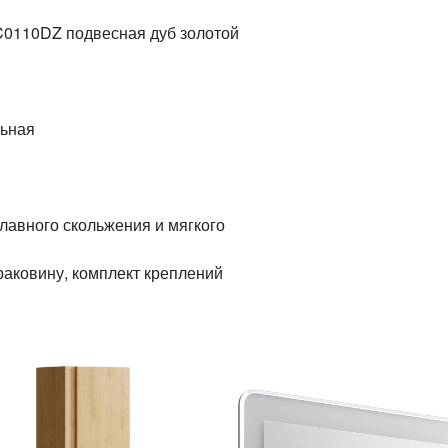
C0110DZ подвесная дуб золотой
ольная
анизм плавного скольжения и мягкого
ба под раковину, комплект креплений