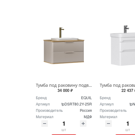
Тумба под раковину подвесная EQUIL Десерт 80.2Я/Desert 80.2Y с ручками в цвет амарок tpDSRT80.2Y-25R амарок/дуб
34 000 ₽
22 437 
Бренд
EQUIL
Бренд
Артикул
tpDSRT80.2Y-25R
Артикул
tp
Производитель
Россия
Производитель
Материал
МДФ
Материал
шт
шт