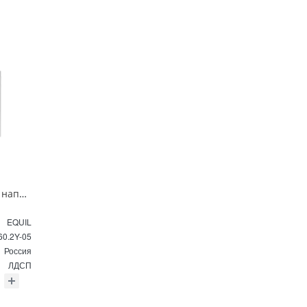
Тумба под раковину напольная EQUIL Найс 60 см tnNICE60.2Y-05 белая
EQUIL
60.2Y-05
Россия
ЛДСП