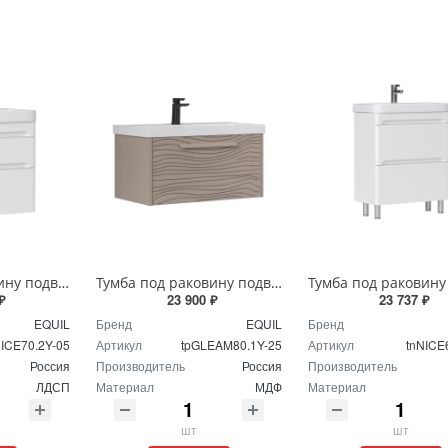
Тумба под раковину подвесная EQUIL Найс 70 см tpNICE70.2Y-05 белая
Тумба под раковину подвесная EQUIL Глеам 80.1Я/Gleam 80.1Y амарок/дуб вотан tpGLEAM80.1Y-25
₽
23 900 ₽
23 737 ₽
EQUIL
Бренд
EQUIL
Бренд
NICE70.2Y-05
Артикул
tpGLEAM80.1Y-25
Артикул
tnNICE
Россия
Производитель
Россия
Производитель
ЛДСП
Материал
МДФ
Материал
шт
шт