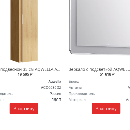
Пенал подвесной 35 см AQWELLA Accent ACC0535DZ Дуб золотой
19 595 ₽
51 618 ₽
Aqwella
Бренд
ACC0535DZ
Артикул
M
одитель
Россия
Производитель
ал
ЛДСП
Материал
А
В корзину
В корзину