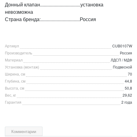
Донный клапан.................................установка
невозможна
Страна бренда:................................Россия
Артикул
CUB0107W
Производитель
Россия
Материал
ЛДСП / МДФ
Установка (монтаж)
Подвесной
Ширина, см
70
Глубина, см
44,8
Высота, см
50,8
Вес, кг
29,62
Гарантия
2 года
Комментарии