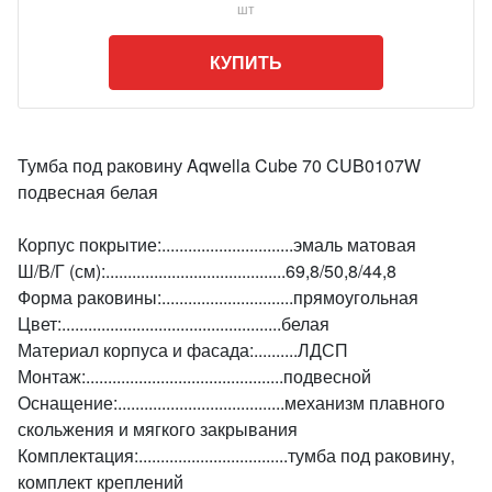
шт
КУПИТЬ
Тумба под раковину Aqwella Cube 70 CUB0107W
подвесная белая
Корпус покрытие:..............................эмаль матовая
Ш/В/Г (см):.........................................69,8/50,8/44,8
Форма раковины:..............................прямоугольная
Цвет:..................................................белая
Материал корпуса и фасада:..........ЛДСП
Монтаж:.............................................подвесной
Оснащение:......................................механизм плавного
скольжения и мягкого закрывания
Комплектация:..................................тумба под раковину,
комплект креплений