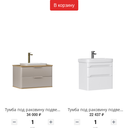
В корзину
Тумба под раковину подвесная EQUIL Десерт 80.2Я/Desert 80.2Y с ручками в цвет амарок tpDSRT80.2Y-25R амарок/дуб
Тумба под раковину подвесная EQUIL Найс 70 см tpNICE70.2Y-05 белая
34 000 ₽
22 437 ₽
шт
шт