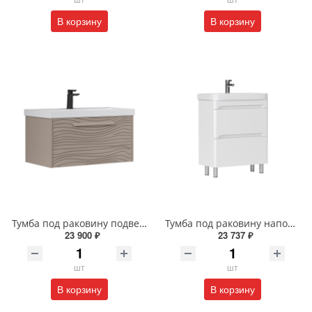
В корзину
В корзину
Тумба под раковину подвесная EQUIL Глеам 80.1Я/Gleam 80.1Y амарок/дуб вотан tpGLEAM80.1Y-25
Тумба под раковину напольная EQUIL Найс 60 см tnNICE60.2Y-05 белая
23 900 ₽
23 737 ₽
шт
шт
В корзину
В корзину